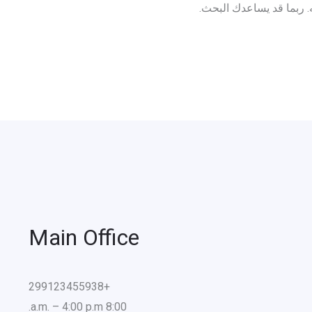
ه. ربما قد يساعدك البحث.
Main Office
+299123455938
8:00 a.m. – 4:00 p.m.